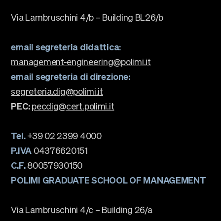
Events
Via Lambruschini 4/b – Building BL26/b
Faculty
Alumni
email segreteria didattica:
Newsletter SOMe
management-engineering@polimi.it
Highlights
email segreteria di direzione:
Our locations
English
Italiano
segreteria.dig@polimi.it
PEC:
pecdig@cert.polimi.it
Tel.
+39 02 2399 4000
P.IVA
04376620151
C.F.
80057930150
POLIMI GRADUATE SCHOOL OF MANAGEMENT
Via Lambruschini 4/c – Building 26/a