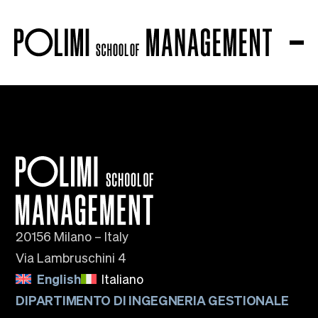
The school
About us
Governance
Accreditations
Ranking
Partnership and Membership
Strategic Plan
Sustainability and Impact
Campus
20156 Milano – Italy
Education
Via Lambruschini 4
Research
English
Italiano
Knowledge Centers
Research Platforms
DIPARTIMENTO DI INGEGNERIA GESTIONALE
Collaborations