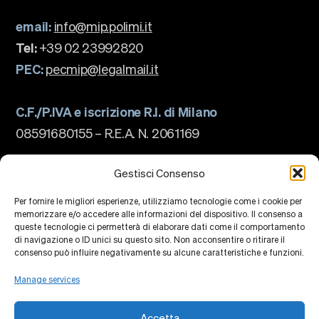
email:
info@mip.polimi.it
Tel:
+39 02 23992820
PEC:
pecmip@legalmail.it
C.F./P.IVA e iscrizione R.I. di Milano
08591680155 – R.E.A. N. 2061169
The school
About us
Gestisci Consenso
Governance
Accreditations
Per fornire le migliori esperienze, utilizziamo tecnologie come i cookie per
Ranking
memorizzare e/o accedere alle informazioni del dispositivo. Il consenso a
Partnership and Membership
queste tecnologie ci permetterà di elaborare dati come il comportamento
Strategic Plan
di navigazione o ID unici su questo sito. Non acconsentire o ritirare il
Sustainability and Impact
Campus
consenso può influire negativamente su alcune caratteristiche e funzioni.
Education
Research
Manage services
Knowledge Centers
Research Platforms
Collaborations
Accetta