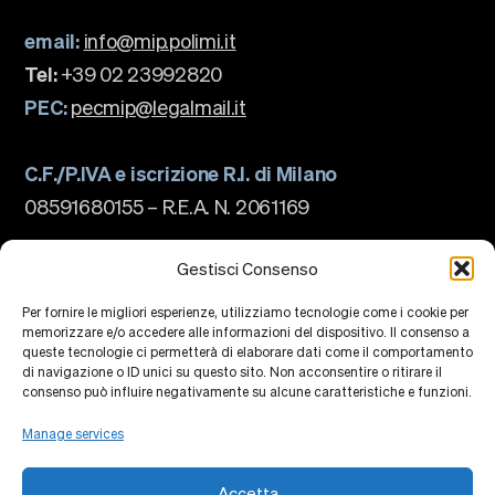
email:
info@mip.polimi.it
Tel:
+39 02 23992820
PEC:
pecmip@legalmail.it
C.F./P.IVA e iscrizione R.I. di Milano
08591680155 – R.E.A. N. 2061169
The school
About us
Gestisci Consenso
Governance
Accreditations
Per fornire le migliori esperienze, utilizziamo tecnologie come i cookie per
Ranking
memorizzare e/o accedere alle informazioni del dispositivo. Il consenso a
Partnership and Membership
queste tecnologie ci permetterà di elaborare dati come il comportamento
Strategic Plan
di navigazione o ID unici su questo sito. Non acconsentire o ritirare il
Sustainability and Impact
Campus
consenso può influire negativamente su alcune caratteristiche e funzioni.
Education
Research
Manage services
Knowledge Centers
Research Platforms
Collaborations
Accetta