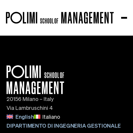
The school
About us
Governance
Accreditations
Ranking
Partnership and Membership
Strategic Plan
Sustainability and Impact
Campus
20156 Milano – Italy
Education
Via Lambruschini 4
Research
English
Italiano
Knowledge Centers
Research Platforms
DIPARTIMENTO DI INGEGNERIA GESTIONALE
Collaborations