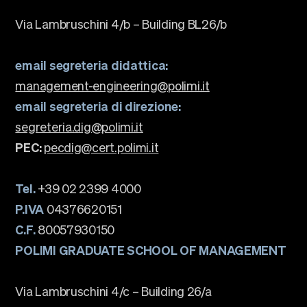
Events
Via Lambruschini 4/b – Building BL26/b
Faculty
Alumni
email segreteria didattica:
Newsletter SOMe
management-engineering@polimi.it
Highlights
email segreteria di direzione:
Our locations
English
Italiano
segreteria.dig@polimi.it
PEC:
pecdig@cert.polimi.it
Tel.
+39 02 2399 4000
P.IVA
04376620151
C.F.
80057930150
POLIMI GRADUATE SCHOOL OF MANAGEMENT
Via Lambruschini 4/c – Building 26/a