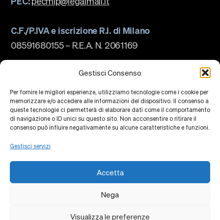
PEC:
pecmip@legalmail.it
C.F./P.IVA e iscrizione R.I. di Milano
08591680155 – R.E.A. N. 2061169
La scuola
Chi siamo
Gestisci Consenso
Governance
Accreditamenti
Per fornire le migliori esperienze, utilizziamo tecnologie come i cookie per
Ranking
memorizzare e/o accedere alle informazioni del dispositivo. Il consenso a
Partnership e Membership
queste tecnologie ci permetterà di elaborare dati come il comportamento
Piano Strategico
di navigazione o ID unici su questo sito. Non acconsentire o ritirare il
Sostenibilità e impatto
Campus
consenso può influire negativamente su alcune caratteristiche e funzioni.
Formazione
Ricerca
Gestisci servizi
Centri di Conoscenza
Piattaforme di Ricerca
Collaborazioni
Accetta
Eventi
Faculty
Alumni
Nega
Privacy Policy
Cookie Policy
Contatti
Visualizza le preferenze