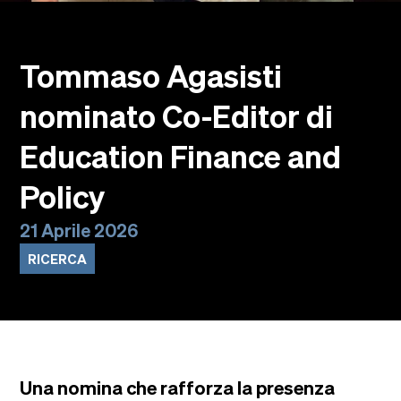
Eventi
Faculty
Alumni
Tommaso Agasisti
Newsletter SOMe
nominato Co-Editor di
Highlights
Dove siamo
Education Finance and
Italiano
English
Policy
21 Aprile 2026
RICERCA
Una nomina che rafforza la presenza