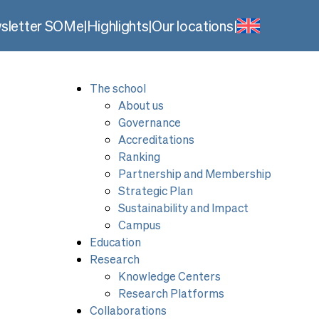
sletter SOMe
|
Highlights
|
Our locations
|
The school
About us
Governance
Accreditations
Ranking
Partnership and Membership
Strategic Plan
Sustainability and Impact
Campus
Education
Research
Knowledge Centers
Research Platforms
Collaborations