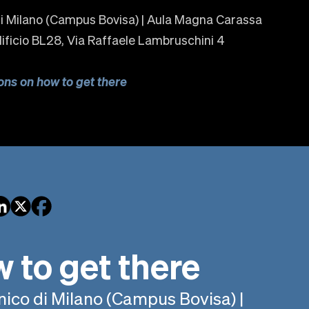
di Milano (Campus Bovisa) | Aula Magna Carassa
ificio BL28, Via Raffaele Lambruschini 4
ons on how to get there
 to get there
nico di Milano (Campus Bovisa) |