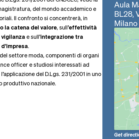
Aula M
a magistratura, del mondo accademico e
BL28, 
iali. Il confronto si concentrerà, in
Milano
go la catena del valore
, sull’
effettività
 vigilanza
e sull’
integrazione tra
e d’impresa
.
se del settore moda, componenti di organi
nce officer e studiosi interessati ad
 l’applicazione del D.Lgs. 231/2001 in uno
to produttivo nazionale.
Get direct