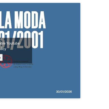
enable Youtube
licy
e