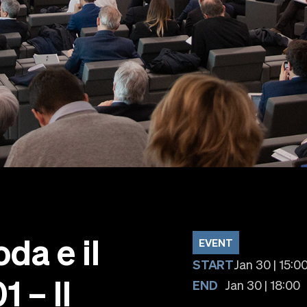
oda e il
EVENT
START
Jan 30 | 15:0
 – Il
END
Jan 30 | 18:00