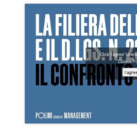
Click 'I agree' to 
Cookie Po
I agre