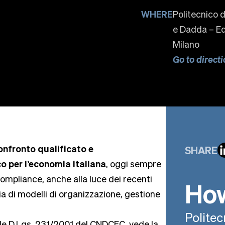
WHERE
Politecnico 
e Dadda – Ed
Milano
Go to directi
onfronto qualificato e
SHARE
o per l’economia italiana
, oggi sempre
 compliance, anche alla luce dei recenti
How
ia di modelli di organizzazione, gestione
Politec
le D.Lgs. 231/2001 del CNDCEC, vede la