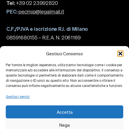
Tel:
+39 02 23992820
PEC:
pecmip@legalmail.it
C.F./P.IVA e iscrizione R.I. di Milano
08591680155 – R.E.A. N. 2061169
La scuola
Chi siamo
Gestisci Consenso
Governance
Accreditamenti
Per fornire le migliori esperienze, utilizziamo tecnologie come i cookie per
Ranking
memorizzare e/o accedere alle informazioni del dispositivo. Il consenso a
Partnership e Membership
queste tecnologie ci permetterà di elaborare dati come il comportamento
Piano Strategico
di navigazione o ID unici su questo sito. Non acconsentire o ritirare il
Sostenibilità e impatto
Campus
consenso può influire negativamente su alcune caratteristiche e funzioni.
Formazione
Ricerca
Gestisci servizi
Centri di Conoscenza
Piattaforme di Ricerca
Collaborazioni
Accetta
Eventi
Faculty
Alumni
Nega
Privacy Policy