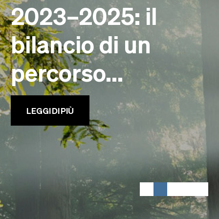
2023–2025: il
Eventi
Faculty
Alumni
bilancio di un
Newsletter SOMe
percorso...
Highlights
Dove siamo
Italiano
English
LEGGI DI PIÙ