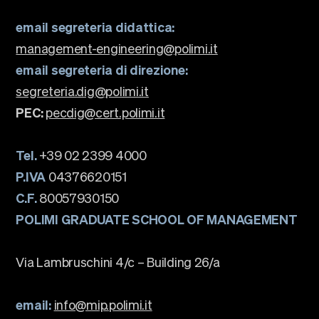
email segreteria didattica:
management-engineering@polimi.it
email segreteria di direzione:
segreteria.dig@polimi.it
PEC:
pecdig@cert.polimi.it
Tel.
+39 02 2399 4000
P.IVA
04376620151
C.F.
80057930150
POLIMI GRADUATE SCHOOL OF MANAGEMENT
Via Lambruschini 4/c – Building 26/a
email:
info@mip.polimi.it