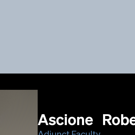
Ascione Robe
Adjunct Faculty