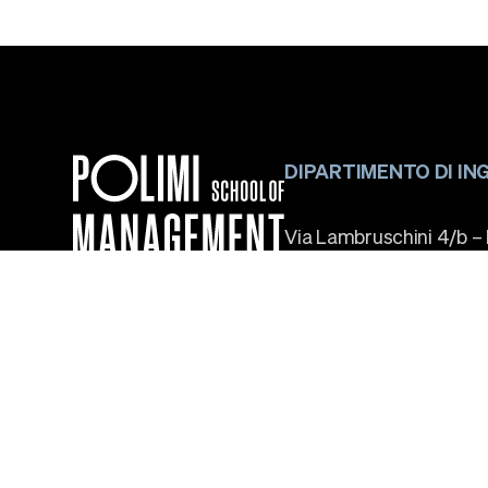
DIPARTIMENTO DI I
Via Lambruschini 4/b –
20156 Milano – Italy
email segreteria didat
Via Lambruschini 4
management-engineerin
Italiano
English
email segreteria di dir
segreteria.dig@polimi.it
PEC:
pecdig@cert.polimi