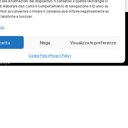
 alle informazioni del dispositivo. Il consenso a queste tecnologie ci
i elaborare dati come il comportamento di navigazione o ID unici su
 Non acconsentire o ritirare il consenso può influire negativamente su
teristiche e funzioni.
izi
cetta
Nega
Visualizza le preferenze
 OF MANAGEMENT
Privacy Policy
Cookie Policy
Cookie Policy
Privacy Policy
Contatti
 26/a
ilano
9