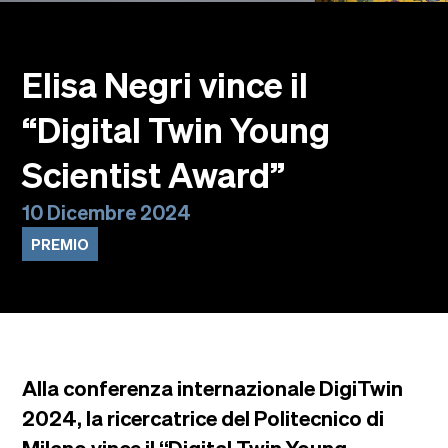
Eventi
Faculty
Alumni
Elisa Negri vince il
Newsletter SOMe
“Digital Twin Young
Highlights
Dove siamo
Scientist Award”
Italiano
English
10 Dicembre 2024
PREMIO
Alla conferenza internazionale DigiTwin
2024, la ricercatrice del Politecnico di
Milano vince il “Digital Twin Young