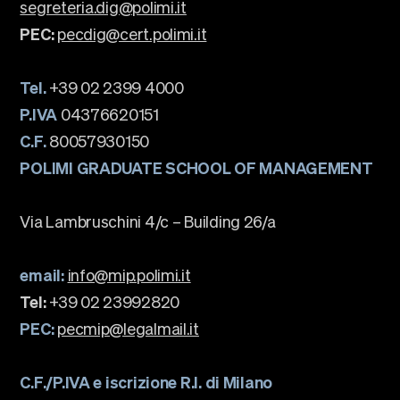
segreteria.dig@polimi.it
PEC:
pecdig@cert.polimi.it
Tel.
+39 02 2399 4000
P.IVA
04376620151
C.F.
80057930150
POLIMI GRADUATE SCHOOL OF MANAGEMENT
Via Lambruschini 4/c – Building 26/a
email:
info@mip.polimi.it
Tel:
+39 02 23992820
PEC:
pecmip@legalmail.it
C.F./P.IVA e iscrizione R.I. di Milano