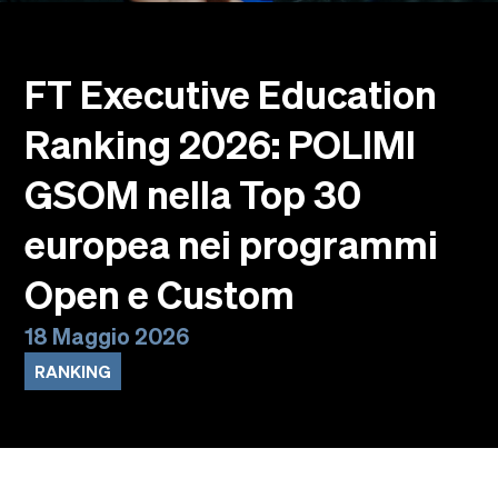
Eventi
Faculty
Alumni
FT Executive Education
Newsletter SOMe
Ranking 2026: POLIMI
Highlights
Dove siamo
GSOM nella Top 30
Italiano
English
europea nei programmi
Open e Custom
18 Maggio 2026
RANKING