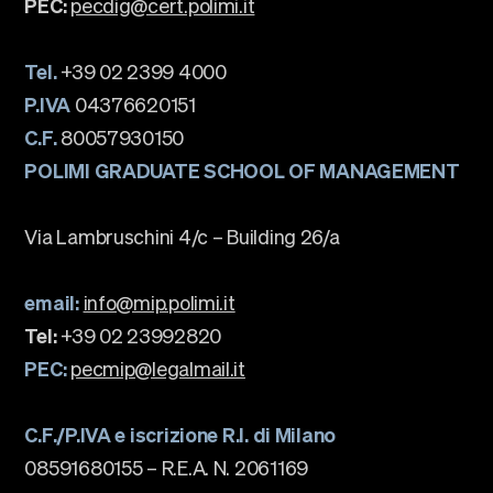
PEC:
pecdig@cert.polimi.it
Tel.
+39 02 2399 4000
P.IVA
04376620151
C.F.
80057930150
POLIMI GRADUATE SCHOOL OF MANAGEMENT
Via Lambruschini 4/c – Building 26/a
email:
info@mip.polimi.it
Tel:
+39 02 23992820
PEC:
pecmip@legalmail.it
C.F./P.IVA e iscrizione R.I. di Milano
08591680155 – R.E.A. N. 2061169